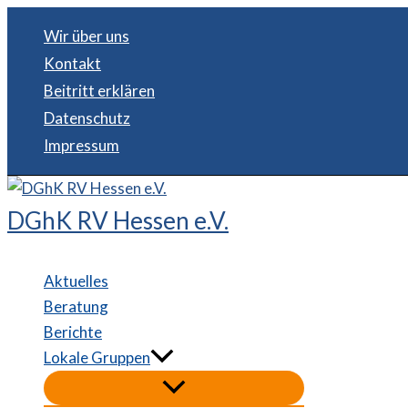
Zum
Wir über uns
Inhalt
Kontakt
springen
Beitritt erklären
Datenschutz
Impressum
DGhK RV Hessen e.V.
Aktuelles
Beratung
Berichte
Lokale Gruppen