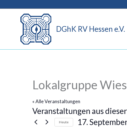
Zum
Inhalt
springen
DGhK RV Hessen e.V.
Lokalgruppe Wie
« Alle Veranstaltungen
Veranstaltungen aus dieser
17. Septembe
Heute