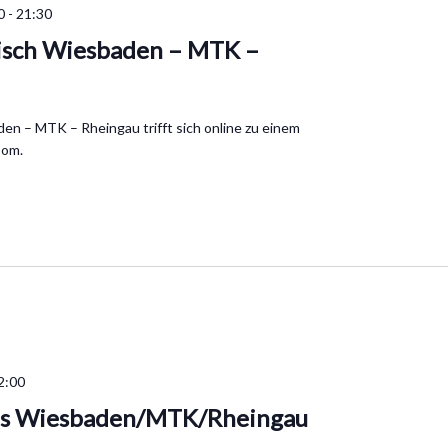
0
-
21:30
isch Wiesbaden – MTK –
en – MTK – Rheingau trifft sich online zu einem
oom.
2:00
is Wiesbaden/MTK/Rheingau