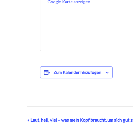
Google Karte anzeigen
Zum Kalender hinzufügen
Veranstaltung-
«
Laut, hell, viel – was mein Kopf braucht, um sich gut z
Navigation