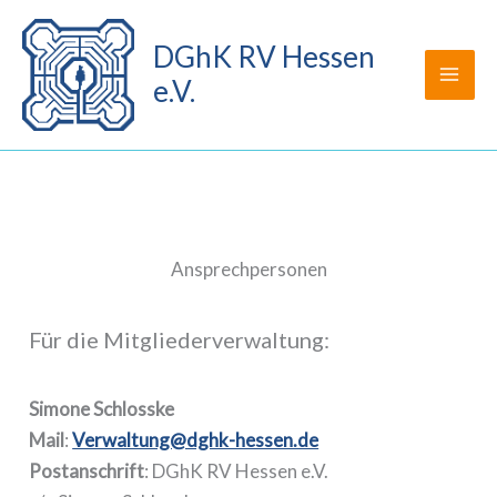
Zum
Inhalt
DGhK RV Hessen
springen
e.V.
Ansprechpersonen
Für die Mitgliederverwaltung:
Simone Schlosske
Mail
:
Verwaltung@dghk-hessen.de
Postanschrift
: DGhK RV Hessen e.V.