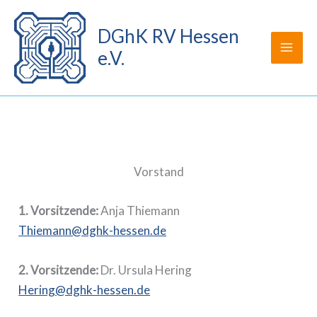
Zum
Inhalt
DGhK RV Hessen
springen
e.V.
Vorstand
1. Vorsitzende:
Anja Thiemann
Thiemann@dghk-hessen.de
2. Vorsitzende:
Dr. Ursula Hering
Hering@dghk-hessen.de