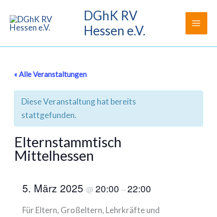
Zum
DGhK RV
Inhalt
Hessen e.V.
springen
« Alle Veranstaltungen
Diese Veranstaltung hat bereits
stattgefunden.
Elternstammtisch
Mittelhessen
5. März 2025
20:00
22:00
@
–
Für Eltern, Großeltern, Lehrkräfte und