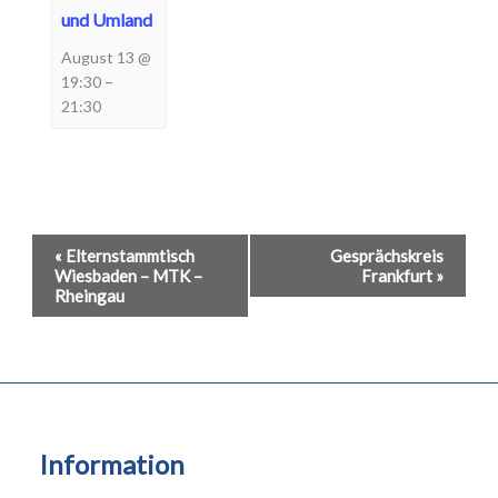
und Umland
August 13 @
–
19:30
21:30
Veranstaltung-
«
Elternstammtisch
Gesprächskreis
Wiesbaden – MTK –
Frankfurt
»
Navigation
Rheingau
Information