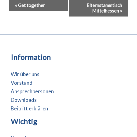
Veranstaltung-
«
Get together
Elternstammtisch
Mittelhessen
»
Navigation
Information
Wir über uns
Vorstand
Ansprechpersonen
Downloads
Beitritt erklären
Wichtig