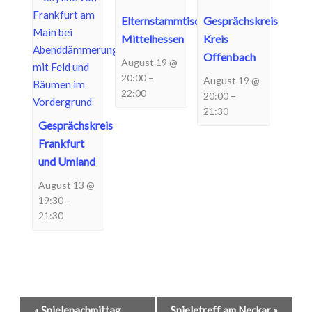
Elternstammtisch
Gesprächskreis
Mittelhessen
Kreis
Offenbach
August 19 @
–
20:00
August 19 @
22:00
–
20:00
21:30
Gesprächskreis
Frankfurt
und Umland
August 13 @
–
19:30
21:30
Veranstaltung-
«
Spielenachmittag
Spieletreff am Neckar
»