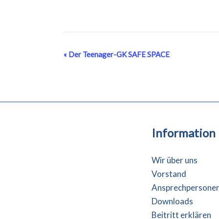
Veranstaltung-
«
Der Teenager-GK SAFE SPACE
Navigation
Information
Wir über uns
Vorstand
Ansprechpersone
Downloads
Beitritt erklären