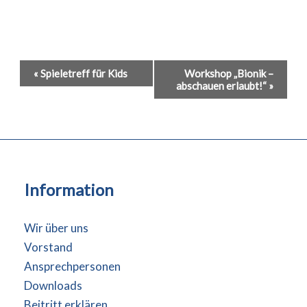
Veranstaltung-
«
Spieletreff für Kids
Workshop „Bionik –
abschauen erlaubt!“
»
Navigation
Information
Wir über uns
Vorstand
Ansprechpersonen
Downloads
Beitritt erklären