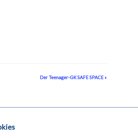
Der Teenager-GK SAFE SPACE
»
kies