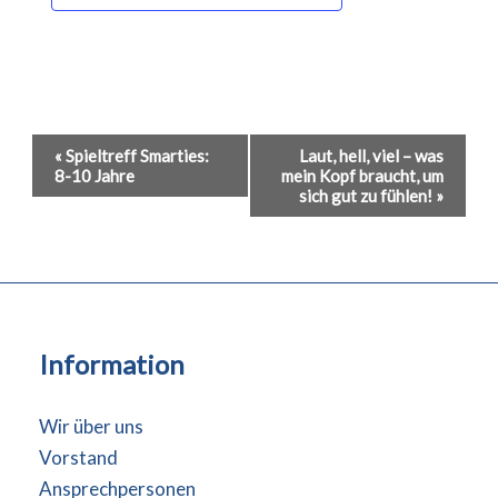
Veranstaltung-
«
Spieltreff Smarties:
Laut, hell, viel – was
8-10 Jahre
mein Kopf braucht, um
Navigation
sich gut zu fühlen!
»
Information
Wir über uns
Vorstand
Ansprechpersonen