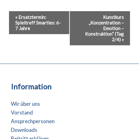
Veranstaltung-
«
Ersatztermin:
Kunstkurs
Spieltreff Smarties: 6-
„Konzentration –
Navigation
7 Jahre
Emotion –
Konstruktion“ (Tag
2/4)
»
Information
Wir über uns
Vorstand
Ansprechpersonen
Downloads
Beitritt erklären