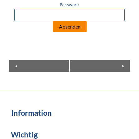
Passwort:
Veranstaltung-
«
»
Navigation
Information
Wichtig