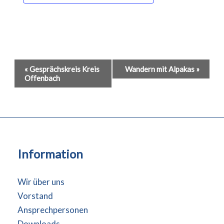
Veranstaltung-
«
Gesprächskreis Kreis
Wandern mit Alpakas
»
Offenbach
Navigation
Information
Wir über uns
Vorstand
Ansprechpersonen
Downloads