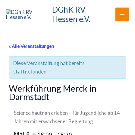
Zum
DGhK RV
Inhalt
Hessen e.V.
springen
« Alle Veranstaltungen
Diese Veranstaltung hat bereits
stattgefunden.
Werkführung Merck in
Darmstadt
Science hautnah erleben – für Jugendliche ab 14
Jahren mit erwachsener Begleitung
Mai 8
16:00
18:30
@
–