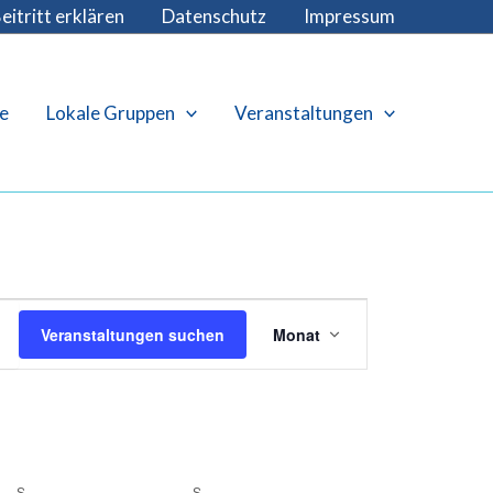
eitritt erklären
Datenschutz
Impressum
e
Lokale Gruppen
Veranstaltungen
Veranstaltung
Veranstaltungen suchen
Monat
Ansichten-
Navigation
S
SAMSTAG
S
SONNTAG