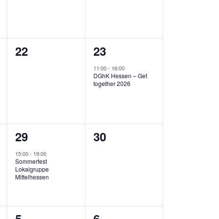
0
1
22
23
ungen,
Veranstaltungen,
Veranstaltung,
11:00
-
16:00
DGhK Hessen – Get
together 2026
1
0
29
30
ungen,
Veranstaltung,
Veranstaltungen,
15:00
-
19:00
Sommerfest
Lokalgruppe
Mittelhessen
0
0
5
6