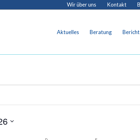
Wir über uns
Kontakt
B
Aktuelles
Beratung
Bericht
26
MITTWOCH
D
DONNERSTAG
F
FREITAG