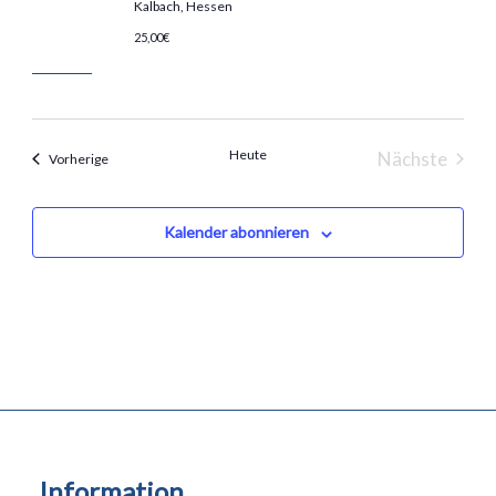
Kalbach, Hessen
25,00€
Heute
Nächste
Veranstaltungen
Vorherige
Veranstal
Kalender abonnieren
Information