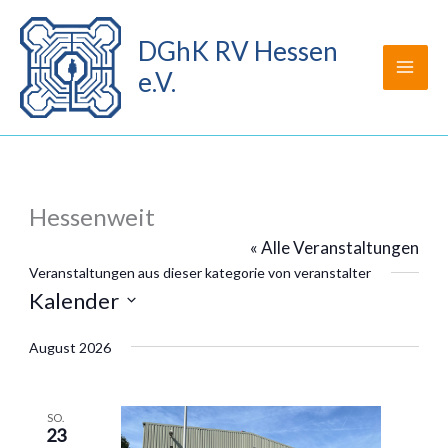
Zum
Inhalt
DGhK RV Hessen
springen
e.V.
Hessenweit
« Alle Veranstaltungen
Veranstaltungen aus dieser kategorie von veranstalter
Kalender
Datum
wählen.
August 2026
SO.
23