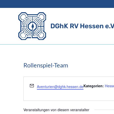
Zum
Inhalt
springen
DGhK RV Hessen e.V
Rollenspiel-Team
Email
Kategorien:
Hesse
Aventurien@dghk-hessen.de
Veranstaltungen von diesem veranstalter