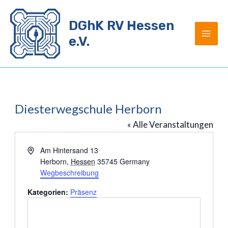
Zum
Inhalt
DGhK RV Hessen
springen
e.V.
Diesterwegschule Herborn
« Alle Veranstaltungen
Adresse
Am Hintersand 13
Herborn
,
Hessen
35745
Germany
Wegbeschreibung
Kategorien:
Präsenz