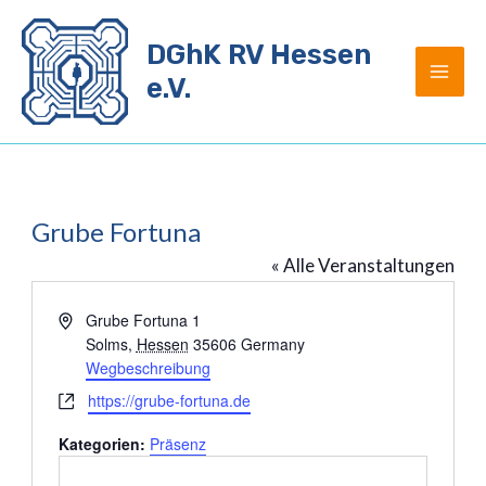
Zum
Inhalt
DGhK RV Hessen
springen
e.V.
Grube Fortuna
« Alle Veranstaltungen
Adresse
Grube Fortuna 1
Solms
,
Hessen
35606
Germany
Wegbeschreibung
Webseite
https://grube-fortuna.de
Kategorien:
Präsenz