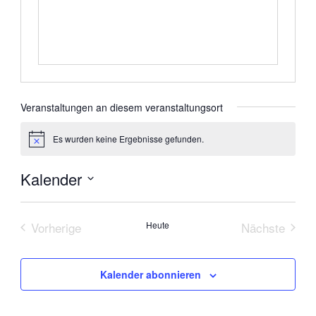
Veranstaltungen an diesem veranstaltungsort
Es wurden keine Ergebnisse gefunden.
Hinweis
Kalender
Datum
wählen.
Vorherige
Heute
Nächste
Veranstaltungen
Veranstal
Kalender abonnieren