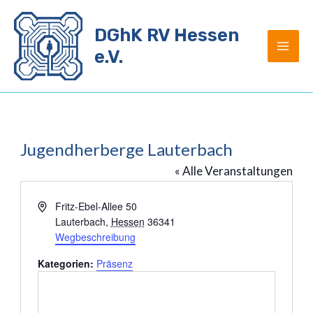
Zum
Inhalt
DGhK RV Hessen
springen
e.V.
Jugendherberge Lauterbach
« Alle Veranstaltungen
Adresse
Fritz-Ebel-Allee 50
Lauterbach
,
Hessen
36341
Wegbeschreibung
Kategorien:
Präsenz