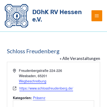
Zum
Inhalt
DGhK RV Hessen
springen
e.V.
Schloss Freudenberg
« Alle Veranstaltungen
Adresse
Freudenbergstraße 224-226
Wiesbaden
,
65201
Wegbeschreibung
Webseite
https://www.schlossfreudenberg.de/
Kategorien:
Präsenz