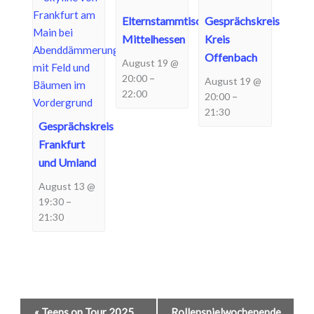
Elternstammtisch
Gesprächskreis
Mittelhessen
Kreis
Offenbach
August 19 @
–
20:00
August 19 @
22:00
–
20:00
21:30
Gesprächskreis
Frankfurt
und Umland
August 13 @
–
19:30
21:30
Veranstaltung-
«
Teens on Tour 2025
Rollenspielwochenende