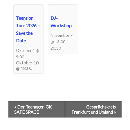
Teens on
DJ-
Tour 2026 –
Workshop
Save the
November 7
Date
–
@ 13:00
20:30
Oktober 4 @
–
9:00
Oktober 10
@ 18:00
Veranstaltung-
«
Der Teenager-GK
Gesprächskreis
SAFE SPACE
Frankfurt und Umland
»
Navigation