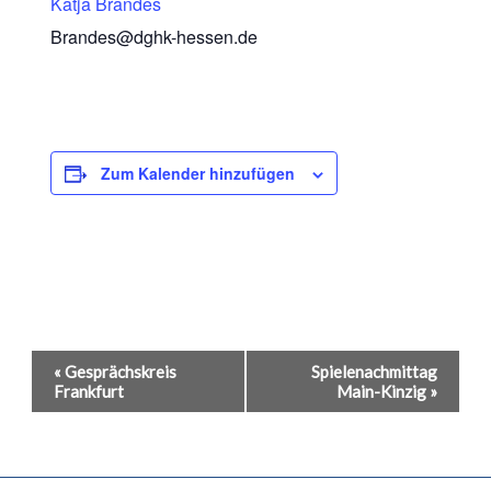
Katja Brandes
Brandes@dghk-hessen.de
Zum Kalender hinzufügen
Veranstaltung-
«
Gesprächskreis
Spielenachmittag
Frankfurt
Main-Kinzig
»
Navigation