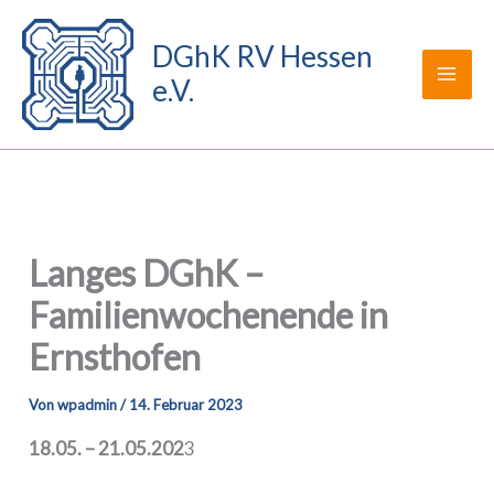
Zum
Inhalt
DGhK RV Hessen
springen
e.V.
Langes DGhK –
Familienwochenende in
Ernsthofen
Von
wpadmin
/
14. Februar 2023
18.05. – 21.05.202
3