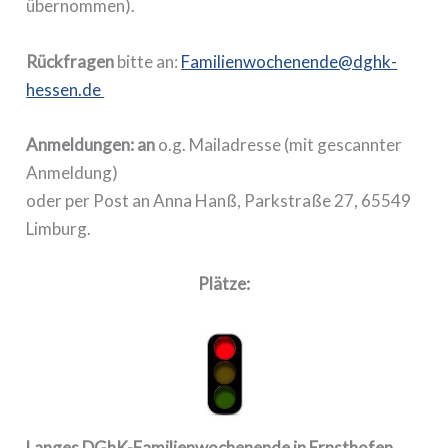
übernommen).
Rückfragen
bitte an:
Familienwochenende@dghk-
hessen.de
Anmeldungen: an
o.g. Mailadresse (mit gescannter
Anmeldung)
oder per Post an Anna Hanß, Parkstraße 27, 65549
Limburg.
Plätze:
Langes DGhK-Familienwochenende in Ernsthofen