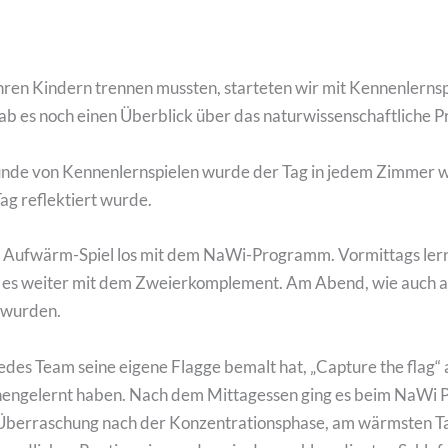
hren Kindern trennen mussten, starteten wir mit Kennenlernsp
 gab es noch einen Überblick über das naturwissenschaftlich
nde von Kennenlernspielen wurde der Tag in jedem Zimmer w
ag reflektiert wurde.
 Aufwärm-Spiel los mit dem NaWi-Programm. Vormittags lern
es weiter mit dem Zweierkomplement. Am Abend, wie auch an 
 wurden.
es Team seine eigene Flagge bemalt hat, „Capture the flag“ 
nnengelernt haben. Nach dem Mittagessen ging es beim NaWi 
ls Überraschung nach der Konzentrationsphase, am wärmsten T