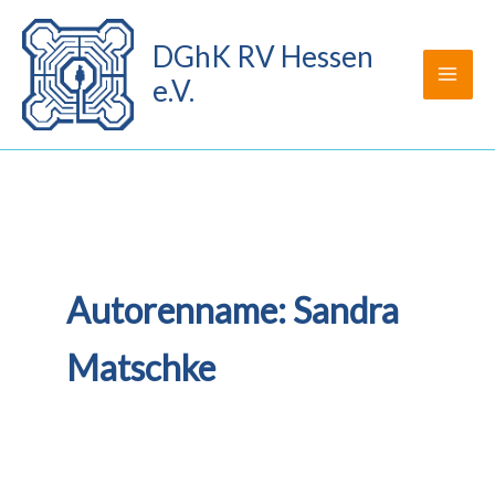
Zum
Inhalt
DGhK RV Hessen
springen
e.V.
Autorenname: Sandra
Matschke