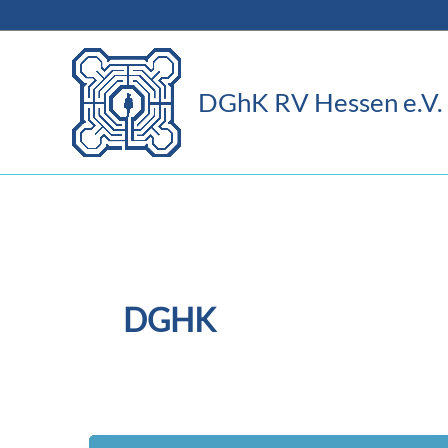
Zum
Inhalt
springen
DGhK RV Hessen e.V.
DGHK