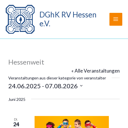
Zum
Inhalt
DGhK RV Hessen
springen
e.V.
Hessenweit
« Alle Veranstaltungen
Veranstaltungen aus dieser kategorie von veranstalter
24.06.2025
 - 
07.08.2026
Datum
wählen.
Juni 2025
DI.
24