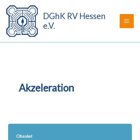
Zum
Inhalt
DGhK RV Hessen
springen
e.V.
Akzeleration
Obsolet